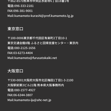
〒862-8570熊本市中央区水前寺6丁目18番1号
電話:096-333-2181
FAX:096-381-9001
Mail:kumamoto-kurashi@pref.kumamoto.lg.jp
東京窓口
〒100-0006東京都千代田区有楽町2丁目10-1
東京交通会館8階 ふるさと回帰支援センター・東京内
電話:080-2125-1656
FAX:03-6273-4404
Mail:kumamoto@furusatokaiki.net
大阪窓口
〒530-0001大阪府大阪市北区梅田1丁目1-3-2100
大阪駅前第3ビル21階 熊本県大阪事務所内
電話:080-1577-4927
FAX:06-6344-3807
Mail:kumamoto-iju@ahc-net.jp