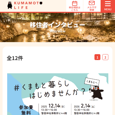
オススメ
地域診断
MENU
移住者インタビュー
Interview
全12件
1
2
簡単3ステップでオススメ地域を診断！
オススメ地域診断は、あなたの希望する「立地条件」「特
徴」「魅力」を選択するだけで、オススメの移住先を診断
します。診断は1分で完了！
オススメ地域診断スタート