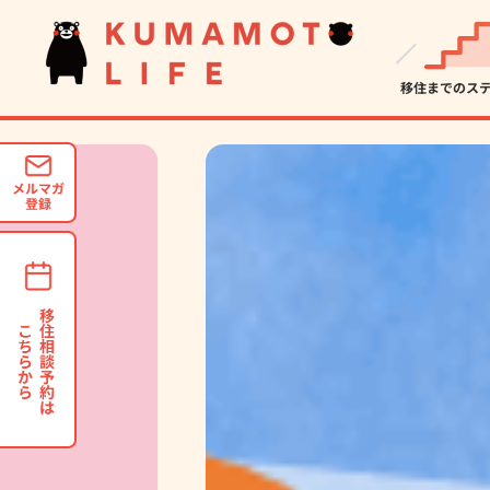
移住までのス
オススメ
地域診断
スタート
立地条件
簡単
特徴
オスス