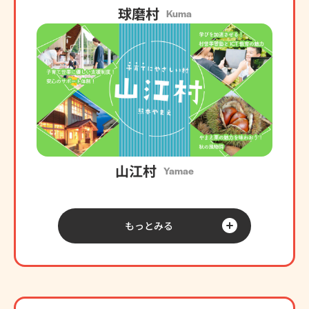
球磨村
Kuma
山江村
Yamae
もっとみる