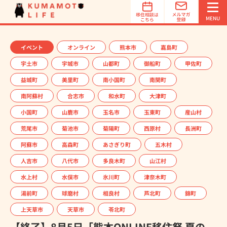
オススメ
地域診断
MENU
イベント
オンライン
熊本市
嘉島町
宇土市
宇城市
山都町
御船町
甲佐町
益城町
美里町
南小国町
南関町
南阿蘇村
合志市
和水町
大津町
小国町
山鹿市
玉名市
玉東町
産山村
荒尾市
菊池市
菊陽町
西原村
長洲町
簡単3ステップでオススメ地域を診断！
阿蘇市
高森町
あさぎり町
五木村
オススメ地域診断は、あなたの希望する「立地条件」「特
人吉市
八代市
多良木町
山江村
徴」「魅力」を選択するだけで、オススメの移住先を診断
水上村
水俣市
氷川町
津奈木町
します。診断は1分で完了！
湯前町
球磨村
相良村
芦北町
錦町
オススメ地域診断スタート
上天草市
天草市
苓北町
【終了】8月5日「熊本ONLINE移住祭 夏の