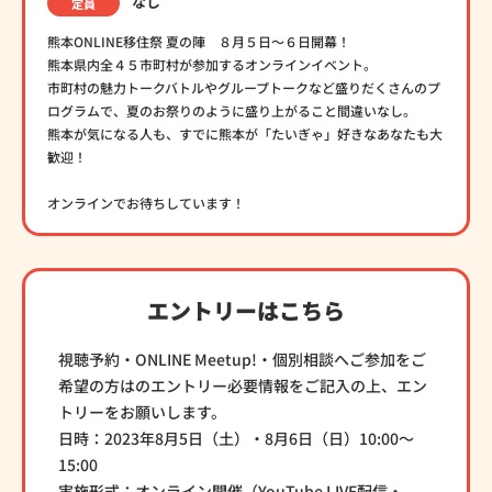
なし
定員
熊本ONLINE移住祭 夏の陣 ８月５日〜６日開幕！
熊本県内全４５市町村が参加するオンラインイベント。
市町村の魅力トークバトルやグループトークなど盛りだくさんのプ
ログラムで、夏のお祭りのように盛り上がること間違いなし。
熊本が気になる人も、すでに熊本が「たいぎゃ」好きなあなたも大
歓迎！
オンラインでお待ちしています！
エントリーはこちら
視聴予約・ONLINE Meetup!・個別相談へご参加をご
希望の方はのエントリー必要情報をご記入の上、エン
トリーをお願いします。
日時：2023年8月5日（土）・8月6日（日）10:00〜
15:00
実施形式：オンライン開催（YouTube LIVE配信・