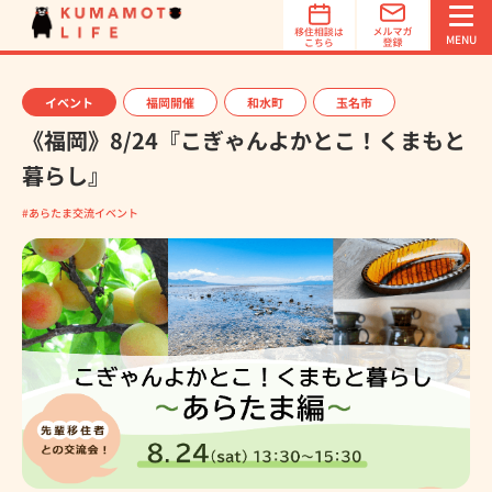
オススメ
地域診断
MENU
イベント
福岡開催
和水町
玉名市
《福岡》8/24『こぎゃんよかとこ！くまもと
暮らし』
あらたま交流イベント
簡単3ステップでオススメ地域を診断！
オススメ地域診断は、あなたの希望する「立地条件」「特
徴」「魅力」を選択するだけで、オススメの移住先を診断
します。診断は1分で完了！
オススメ地域診断スタート