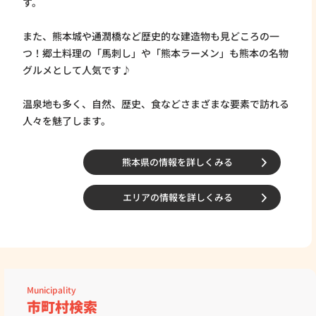
す。
また、熊本城や通潤橋など歴史的な建造物も見どころの一
つ！郷土料理の「馬刺し」や「熊本ラーメン」も熊本の名物
グルメとして人気です♪
都市エリアと自然・文化が調和した熊本の中心部
温泉地も多く、自然、歴史、食などさまざまな要素で訪れる
人々を魅了します。
県央エリアは、政令指定都市である「熊本市」と、同市に
隣接する「宇城地域」と「上益城地域」で構成されていま
す。
熊本県の情報を詳しくみる
空の玄関口「阿蘇くまもと空港」や、高速道路など交通の
拠点があり、県内外へアクセスのしやすさが魅力です。
エリアの情報を詳しくみる
近年は、熊本地震からの復興が進み、大型商業施設や企
業・工場等の進出、住宅地の開発などが相次いでおり、県
内外から注目を集めています。
県央地域の情報を詳しくみる
Municipality
市町村検索