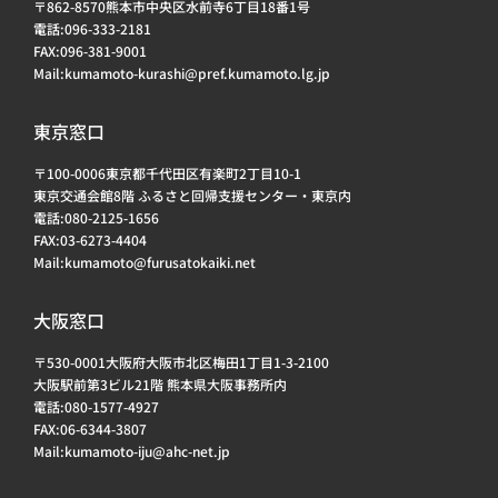
〒862-8570熊本市中央区水前寺6丁目18番1号
電話:096-333-2181
FAX:096-381-9001
Mail:kumamoto-kurashi@pref.kumamoto.lg.jp
東京窓口
〒100-0006東京都千代田区有楽町2丁目10-1
東京交通会館8階 ふるさと回帰支援センター・東京内
電話:080-2125-1656
FAX:03-6273-4404
Mail:kumamoto@furusatokaiki.net
大阪窓口
〒530-0001大阪府大阪市北区梅田1丁目1-3-2100
大阪駅前第3ビル21階 熊本県大阪事務所内
電話:080-1577-4927
FAX:06-6344-3807
Mail:kumamoto-iju@ahc-net.jp