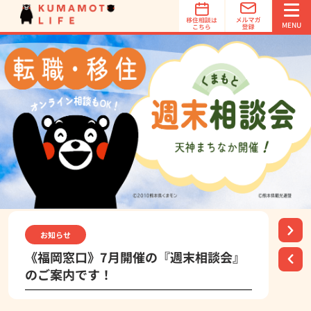
オススメ
地域診断
MENU
簡単3ステップでオススメ地域を診断！
オススメ地域診断は、あなたの希望する「立地条件」「特
徴」「魅力」を選択するだけで、オススメの移住先を診断
イベント
お知らせ
お知らせ
インタビュー
お知らせ
お知らせ
します。診断は1分で完了！
《福岡窓口》7月開催の『週末相談会』
のご案内です！
オススメ地域診断スタート